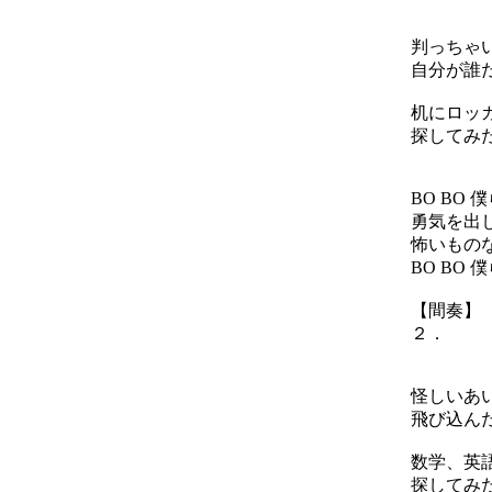
判っちゃ
自分が誰
机にロッ
探してみ
BO BO
勇気を出
怖いもの
BO BO
【間奏】
２．
怪しいあ
飛び込ん
数学、英
探してみ