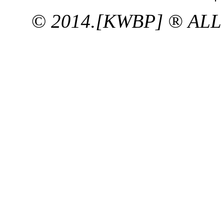
© 2014.[KWBP] ® AL