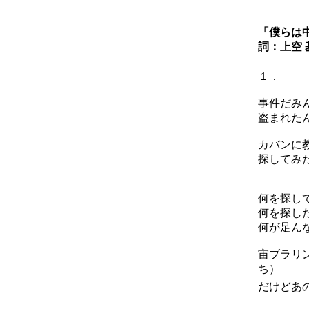
「僕らは
詞：上空 
１．
事件だみ
盗まれた
カバンに
探してみ
何を探し
何を探し
何が足ん
宙ブラリ
ち）
だけどあ